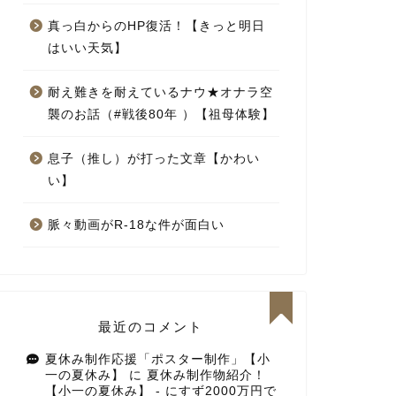
真っ白からのHP復活！【きっと明日
はいい天気】
耐え難きを耐えているナウ★オナラ空
襲のお話（#戦後80年 ）【祖母体験】
息子（推し）が打った文章【かわい
い】
脈々動画がR-18な件が面白い
最近のコメント
夏休み制作応援「ポスター制作」【小
一の夏休み】
に
夏休み制作物紹介！
【小一の夏休み】 - にすず2000万円で