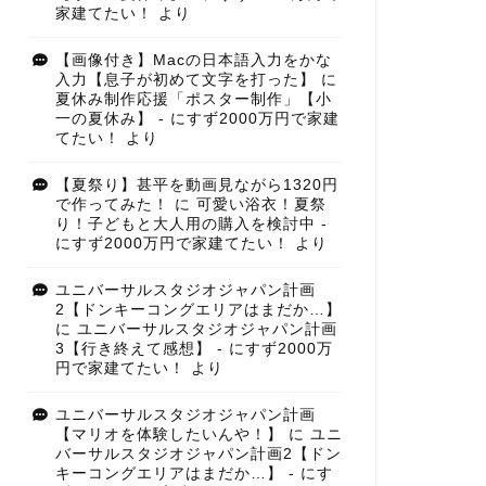
家建てたい！
より
【画像付き】Macの日本語入力をかな
入力【息子が初めて文字を打った】
に
夏休み制作応援「ポスター制作」【小
一の夏休み】 - にすず2000万円で家建
てたい！
より
【夏祭り】甚平を動画見ながら1320円
で作ってみた！
に
可愛い浴衣！夏祭
り！子どもと大人用の購入を検討中 -
にすず2000万円で家建てたい！
より
ユニバーサルスタジオジャパン計画
2【ドンキーコングエリアはまだか…】
に
ユニバーサルスタジオジャパン計画
3【行き終えて感想】 - にすず2000万
円で家建てたい！
より
ユニバーサルスタジオジャパン計画
【マリオを体験したいんや！】
に
ユニ
バーサルスタジオジャパン計画2【ドン
キーコングエリアはまだか…】 - にす