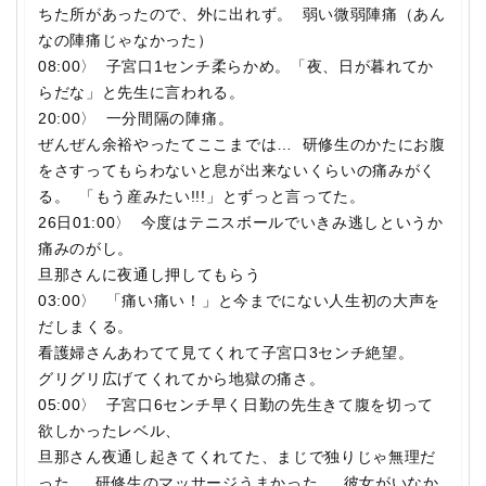
ちた所があったので、外に出れず。 弱い微弱陣痛（あん
なの陣痛じゃなかった）
08:00〉 子宮口1センチ柔らかめ。「夜、日が暮れてか
らだな」と先生に言われる。
20:00〉 一分間隔の陣痛。
ぜんぜん余裕やったてここまでは… 研修生のかたにお腹
をさすってもらわないと息が出来ないくらいの痛みがく
る。 「もう産みたい!!!」とずっと言ってた。
26日01:00〉 今度はテニスボールでいきみ逃しというか
痛みのがし。
旦那さんに夜通し押してもらう
03:00〉 「痛い痛い！」と今までにない人生初の大声を
だしまくる。
看護婦さんあわてて見てくれて子宮口3センチ絶望。
グリグリ広げてくれてから地獄の痛さ。
05:00〉 子宮口6センチ早く日勤の先生きて腹を切って
欲しかったレベル、
旦那さん夜通し起きてくれてた、まじで独りじゃ無理だ
った。 研修生のマッサージうまかった、 彼女がいなか