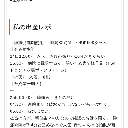
#主婦Vtuber
私の出産レポ
・陣痛促進剤使用 ・時間32時間 ・出血900グラム
【分娩前兆】
24日12:00〉 から、お腹の張りが10分おきくらい
16:30〉 病院に電話するが、弱いため家で様子見（PS4
ドラクエを裏ボスクリアする）
その夜〉 入浴、睡眠
【分娩第一期？】
￼
25日03:20〉 陣痛らしきもの開始
04:30〉 産院電話（破水かもしれないから一度行く）
05:00〉 破水はない。
担当の方が、研修生？の方なので確認のお話を聞く。 陣
痛間隔が3-4分と短めなので入院 赤ちゃんの心拍数が落