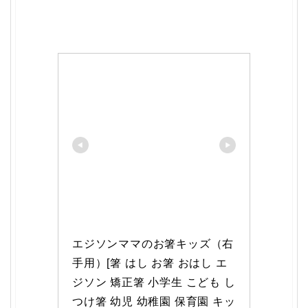
エジソンママのお箸キッズ（右
手用）[箸 はし お箸 おはし エ
ジソン 矯正箸 小学生 こども し
つけ箸 幼児 幼稚園 保育園 キッ