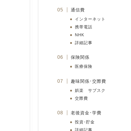
通信費
インターネット
携帯電話
NHK
詳細記事
保険関係
医療保険
趣味関係･交際費
娯楽 サブスク
交際費
老後資金･学費
投資･貯金
詳細記事