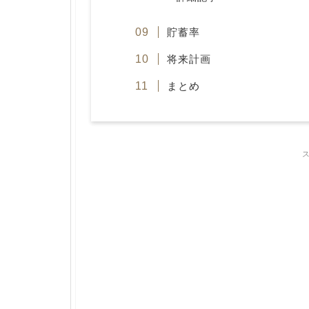
貯蓄率
将来計画
まとめ