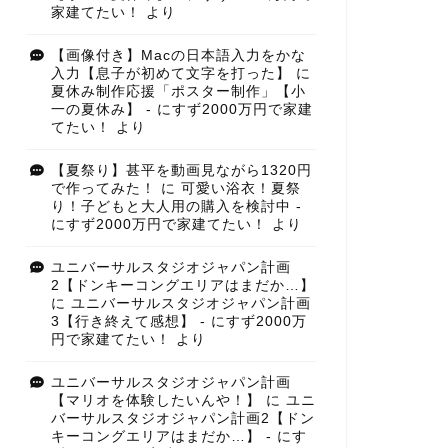
家建てたい！
より
【画像付き】Macの日本語入力をかな
入力【息子が初めて文字を打った】
に
夏休み制作応援「ポスター制作」【小
一の夏休み】 - にすず2000万円で家建
てたい！
より
【夏祭り】甚平を動画見ながら1320円
で作ってみた！
に
可愛い浴衣！夏祭
り！子どもと大人用の購入を検討中 -
にすず2000万円で家建てたい！
より
ユニバーサルスタジオジャパン計画
2【ドンキーコングエリアはまだか…】
に
ユニバーサルスタジオジャパン計画
3【行き終えて感想】 - にすず2000万
円で家建てたい！
より
ユニバーサルスタジオジャパン計画
【マリオを体験したいんや！】
に
ユニ
バーサルスタジオジャパン計画2【ドン
キーコングエリアはまだか…】 - にす