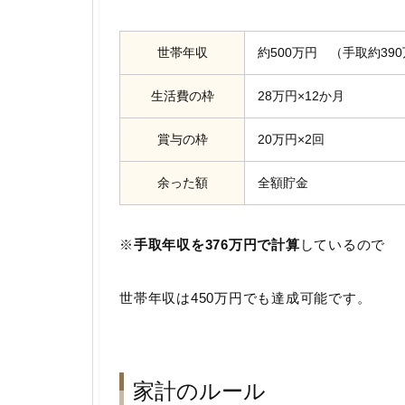
世帯年収
約500万円 （手取約39
生活費の枠
28万円×12か月
賞与の枠
20万円×2回
余った額
全額貯金
※
手取年収を376万円で計算
しているので
世帯年収は450万円でも達成可能です。
家計のルール