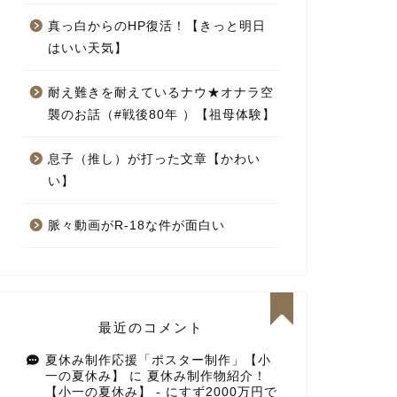
真っ白からのHP復活！【きっと明日
はいい天気】
耐え難きを耐えているナウ★オナラ空
襲のお話（#戦後80年 ）【祖母体験】
息子（推し）が打った文章【かわい
い】
脈々動画がR-18な件が面白い
最近のコメント
夏休み制作応援「ポスター制作」【小
一の夏休み】
に
夏休み制作物紹介！
【小一の夏休み】 - にすず2000万円で